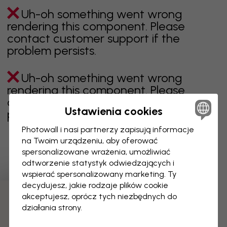
Uh-oh something went wrong
rendering this component. Please
contact customer support if the
problem persists.
Uh-oh something went wrong
rendering this component. Please
contact customer support if the
Ustawienia cookies
problem persists.
Photowall i nasi partnerzy zapisują informacje
na Twoim urządzeniu, aby oferować
spersonalizowane wrażenia, umożliwiać
Wyświetlanie 1 z 7 liczby stron
odtworzenie statystyk odwiedzających i
wspierać spersonalizowany marketing. Ty
decydujesz, jakie rodzaje plików cookie
akceptujesz, oprócz tych niezbędnych do
Odkryj więcej kategorii
działania strony.
beżowy
czerń
czerń i biel
niebieski
brązowy