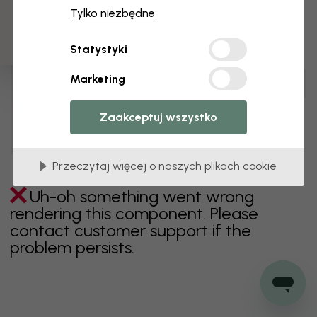
3 darmowych próbek
Tylko niezbędne
zielony
szary
kolorowy
pomarańczowy
Statystyki
różowy
fioletowy
czerwony
turkus
biel
Marketing
żółty
Łazienka
Sypialnia
Jadalnia
Przedpokój
Pokój dziecięcy
Kuchnia
Pokój dzienny
Zaakceptuj wszystko
Pokój niemowlęcy
Biuro
Pokój nastolatka
Sufit
Przeczytaj więcej o naszych plikach cookie
Uh-oh something went wrong
rendering this component. Please
contact customer support if the
problem persists.