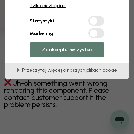
3 darmowych próbek
Tylko niezbędne
zielony
szary
kolorowy
pomarańczowy
Statystyki
różowy
fioletowy
czerwony
turkus
biel
Marketing
żółty
Łazienka
Sypialnia
Jadalnia
Przedpokój
Pokój dziecięcy
Kuchnia
Pokój dzienny
Zaakceptuj wszystko
Pokój niemowlęcy
Biuro
Pokój nastolatka
Sufit
Przeczytaj więcej o naszych plikach cookie
Uh-oh something went wrong
rendering this component. Please
contact customer support if the
problem persists.