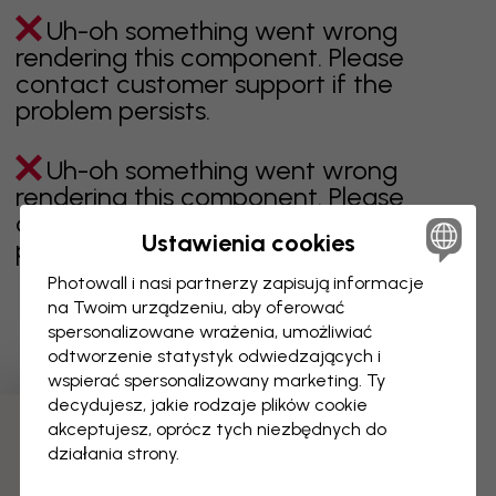
Uh-oh something went wrong
rendering this component. Please
contact customer support if the
problem persists.
Uh-oh something went wrong
rendering this component. Please
contact customer support if the
Ustawienia cookies
problem persists.
Photowall i nasi partnerzy zapisują informacje
na Twoim urządzeniu, aby oferować
spersonalizowane wrażenia, umożliwiać
Wyświetlanie 1 z 2 liczby stron
odtworzenie statystyk odwiedzających i
wspierać spersonalizowany marketing. Ty
decydujesz, jakie rodzaje plików cookie
akceptujesz, oprócz tych niezbędnych do
Odkryj więcej kategorii
działania strony.
beżowy
czerń
czerń i biel
niebieski
brązowy